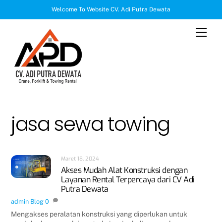
Welcome To Website CV. Adi Putra Dewata
Skip
Men
to
content
jasa sewa towing
Maret 18, 2024
Akses Mudah Alat Konstruksi dengan
Layanan Rental Terpercaya dari CV Adi
Putra Dewata
admin
Blog
0
Mengakses peralatan konstruksi yang diperlukan untuk