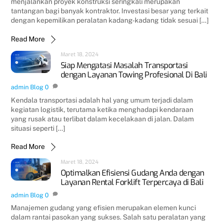
menjalankan proyek konstruksi seringkali merupakan
tantangan bagi banyak kontraktor. Investasi besar yang terkait
dengan kepemilikan peralatan kadang-kadang tidak sesuai […]
Read More
Maret 18, 2024
Siap Mengatasi Masalah Transportasi
dengan Layanan Towing Profesional Di Bali
admin
Blog
0
Kendala transportasi adalah hal yang umum terjadi dalam
kegiatan logistik, terutama ketika menghadapi kendaraan
yang rusak atau terlibat dalam kecelakaan di jalan. Dalam
situasi seperti […]
Read More
Maret 18, 2024
Optimalkan Efisiensi Gudang Anda dengan
Layanan Rental Forklift Terpercaya di Bali
admin
Blog
0
Manajemen gudang yang efisien merupakan elemen kunci
dalam rantai pasokan yang sukses. Salah satu peralatan yang