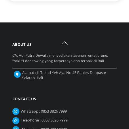
Back
ABOUT US
To
Top
CV. Adi Putra Dewata menyediakan layanan rental crane,
forklift dan towing yang terpercaya dan terbaik di Bali.
Alamat : Jl. Tukad Yeh Aya No 45 Panjer, Denpasar
Selatan -Bali
CONTACT US
Whatsapp : 0853 3826 7999
Telephone : 0853 3826 7999