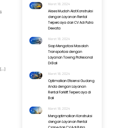
Maret 18, 2024
Akses Mudah Alat Konstruksi
i
dengan Layanan Rental
Terpercaya dari CV Adi Putra
Dewata
Maret 18, 2024
Siap Mengatasi Masalah
Transportasi dengan
Layanan Towing Profesional
Di Bali
[…]
Maret 18, 2024
Optimalkan Efisiensi Gudang
Anda dengan Layanan
Rental Forklift Terpercaya di
Bali
Maret 18, 2024
Mengoptimalkan Konstruksi
dengan Layanan Rental
Crane dari CV Adi Putra